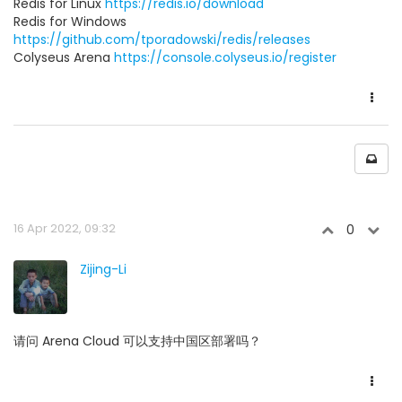
Redis for Linux
https://redis.io/download
Redis for Windows
https://github.com/tporadowski/redis/releases
Colyseus Arena
https://console.colyseus.io/register
16 Apr 2022, 09:32
0
Zijing-Li
请问 Arena Cloud 可以支持中国区部署吗？