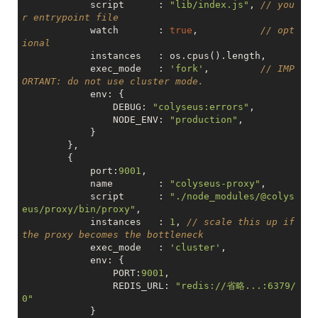
            script      : 
"lib/index.js"
, 
// you
r entrypoint file
            watch       : 
true
,           
// opt
ional
            instances   : os.cpus().length,

            exec_mode   : 
'fork'
,         
// IMP
ORTANT: do not use cluster mode.
            env: {

                DEBUG: 
"colyseus:errors"
,

                NODE_ENV: 
"production"
,

            }

        },

        {

            port:
9001
,

            name        : 
"colyseus-proxy"
,

            script      : 
"./node_modules/@colys
eus/proxy/bin/proxy"
,

            instances   : 
1
, 
// scale this up if 
the proxy becomes the bottleneck
            exec_mode   : 
'cluster'
,

            env: {

                PORT:
9001
,

                REDIS_URL: 
"redis://省略...:6379/
0"
            }
