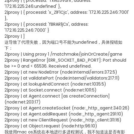
2|proxy | { processId: 'TxwZ5Vani', address:
'172.16.225.246:undefined' },
2|proxy | { processId: 'x_ZlF1Cjc', address: '172.16.225.246:7001'
},
2|proxy | { processId: 'fBRAR1jCx', address:
'172.16.225.246:7000' }
2|proxy | ]
这导致了代理失败，因为端口号不能为undefined，具体报错如
下：
2|proxy | Using proxy 1 /matchmake/joinOrCreate/game
2|proxy | RangeError [ERR_SOCKET_BAD_PORT]: Port should
be >= 0 and < 65536. Received undefined.
2|proxy | at new NodeError (node:internal/errors:372:5)
2|proxy | at validatePort (node:internal/validators:217:11)
2|proxy | at lookupAndConnect (node:net:1035:5)
2|proxy | at Socket.connect (node:net:1011:5)
2|proxy | at Agent.connect [as createConnection]
(node:net:203:17)
2|proxy | at Agent.createSocket (node:_http_agent:340:26)
2|proxy | at Agent.addRequest (node:_http_agent:291:10)
2|proxy | at new ClientRequest (node:_http_client:311:16)
2|proxy | at Object.request (node:http:96:10)
我使用mac os系统在本地进行多进程测试，我不知道这是否有影