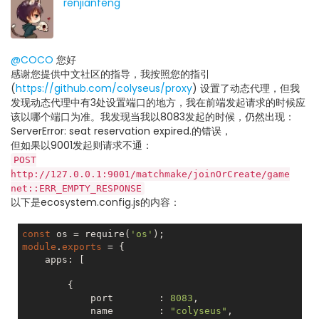
renjianfeng
@COCO
您好
感谢您提供中文社区的指导，我按照您的指引
(
https://github.com/colyseus/proxy
) 设置了动态代理，但我
发现动态代理中有3处设置端口的地方，我在前端发起请求的时候应
该以哪个端口为准。我发现当我以8083发起的时候，仍然出现：
ServerError: seat reservation expired.的错误，
但如果以9001发起则请求不通：
POST
http://127.0.0.1:9001/matchmake/joinOrCreate/game
net::ERR_EMPTY_RESPONSE
以下是ecosystem.config.js的内容：
const
 os = require(
'os'
module
.
exports
 = {

    apps: [

        {

            port        : 
8083
,

            name        : 
"colyseus"
,
