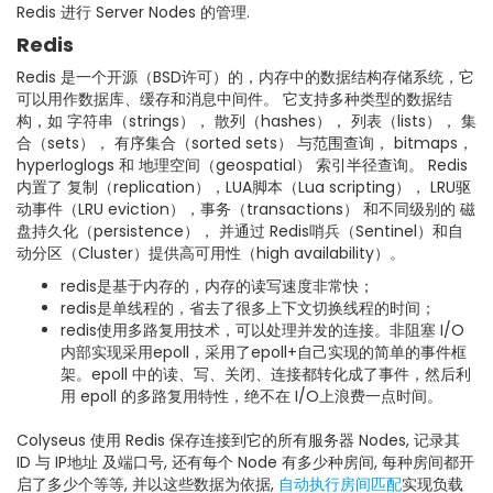
Redis 进行 Server Nodes 的管理.
Redis
Redis 是一个开源（BSD许可）的，内存中的数据结构存储系统，它
可以用作数据库、缓存和消息中间件。 它支持多种类型的数据结
构，如 字符串（strings）， 散列（hashes）， 列表（lists）， 集
合（sets）， 有序集合（sorted sets） 与范围查询， bitmaps，
hyperloglogs 和 地理空间（geospatial） 索引半径查询。 Redis
内置了 复制（replication），LUA脚本（Lua scripting）， LRU驱
动事件（LRU eviction），事务（transactions） 和不同级别的 磁
盘持久化（persistence）， 并通过 Redis哨兵（Sentinel）和自
动分区（Cluster）提供高可用性（high availability）。
redis是基于内存的，内存的读写速度非常快；
redis是单线程的，省去了很多上下文切换线程的时间；
redis使用多路复用技术，可以处理并发的连接。非阻塞 I/O
内部实现采用epoll，采用了epoll+自己实现的简单的事件框
架。epoll 中的读、写、关闭、连接都转化成了事件，然后利
用 epoll 的多路复用特性，绝不在 I/O上浪费一点时间。
Colyseus 使用 Redis 保存连接到它的所有服务器 Nodes, 记录其
ID 与 IP地址 及端口号, 还有每个 Node 有多少种房间, 每种房间都开
启了多少个等等, 并以这些数据为依据,
自动执行房间匹配
实现负载