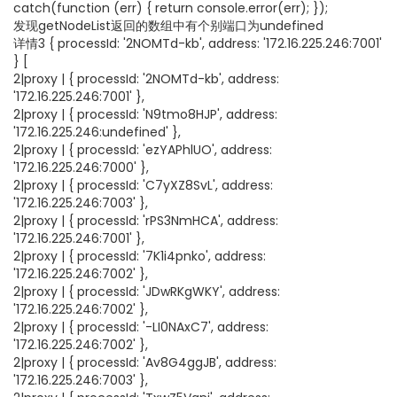
catch(function (err) { return console.error(err); });
发现getNodeList返回的数组中有个别端口为undefined
详情3 { processId: '2NOMTd-kb', address: '172.16.225.246:7001'
} [
2|proxy | { processId: '2NOMTd-kb', address:
'172.16.225.246:7001' },
2|proxy | { processId: 'N9tmo8HJP', address:
'172.16.225.246:undefined' },
2|proxy | { processId: 'ezYAPhlUO', address:
'172.16.225.246:7000' },
2|proxy | { processId: 'C7yXZ8SvL', address:
'172.16.225.246:7003' },
2|proxy | { processId: 'rPS3NmHCA', address:
'172.16.225.246:7001' },
2|proxy | { processId: '7K1i4pnko', address:
'172.16.225.246:7002' },
2|proxy | { processId: 'JDwRKgWKY', address:
'172.16.225.246:7002' },
2|proxy | { processId: '-LI0NAxC7', address:
'172.16.225.246:7002' },
2|proxy | { processId: 'Av8G4ggJB', address:
'172.16.225.246:7003' },