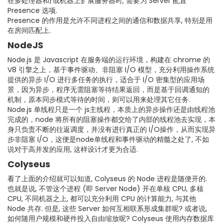
在多处理器和/或机器上扩展服务器时, 需要为 Server 配置
Presence 选项.
Presence 的作用是允许不同进程之间的通信和数据共享, 特别是用
在房间匹配上.
NodeJS
Node.js 是 Javascript 在服务端的运行环境，构建在 chrome 的
V8 引擎之上，基于事件驱动、非阻塞 I/O 模型，充分利用操作系统
提供的异步 I/O 进行多任务的执行，适合于 I/O 密集型的应用场
景，因为异步，程序无需阻塞等待结果返回，而是基于回调通知的
机制，原本同步模式等待的时间，则可以用来处理其它任务.
Node.js 单线程只是一个 js主线程，本质上的异步操作还是由线程池
完成的，node 将所有的阻塞操作都交给了内部的线程池去实现，本
身只负责不断的往返调度，并没有进行真正的 I/O操作，从而实现异
步非阻塞 I/O，这便是node单线程和事件驱动的精髓之处了, 不如
说对于高并发的应用, 这样设计才更为合适.
Colyseus
看了上面的介绍就可以知道, Colyseus 的 Node 进程是随便开的.
也就是说, 不管这个进程 (即 Server Node) 开在单核 CPU, 多核
CPU, 不同机器之上, 都可以充分利用 CPU 的计算能力, 与其他
Node 共存. 但是, 这些 Server 如何互相联系形成集群呢? 或者说,
如何随用户规模和硬件投入自由缩放呢? Colyseus 使用内存数据库