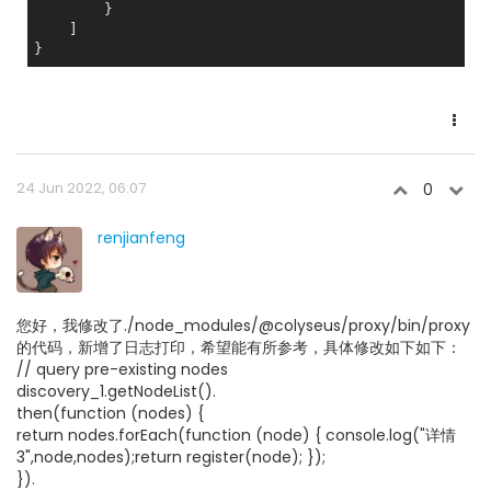
        }

    ]

24 Jun 2022, 06:07
0
renjianfeng
您好，我修改了./node_modules/@colyseus/proxy/bin/proxy
的代码，新增了日志打印，希望能有所参考，具体修改如下如下：
// query pre-existing nodes
discovery_1.getNodeList().
then(function (nodes) {
return nodes.forEach(function (node) { console.log("详情
3",node,nodes);return register(node); });
}).