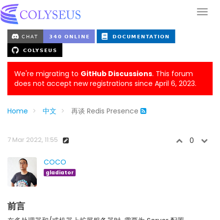
We're migrating to
GitHub Discussions
. This forum
does not accept new registrations since April 6, 2023.
Home
中文
再谈 Redis Presence
7 Mar 2022, 11:55
0
COCO
gladiator
前言